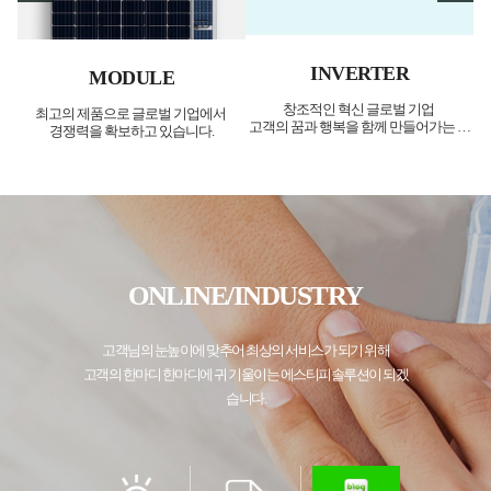
INVERTER
MODULE
창조적인 혁신 글로벌 기업
온
최고의 제품으로 글로벌 기업에서
에
고객의 꿈과 행복을 함께 만들어가는 기
경쟁력을 확보하고 있습니다.
업
ONLINE/INDUSTRY
고객님의 눈높이에 맞추어 최상의 서비스가 되기 위해
고객의 한마디 한마디에 귀 기울이는 에스티피솔루션이 되겠
습니다.